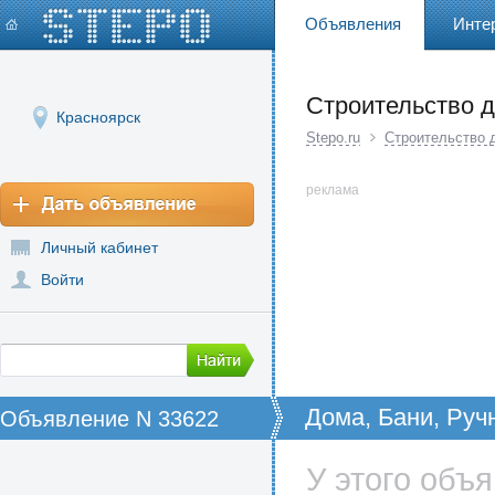
Объявления
Инте
Строительство 
Красноярск
Stepo.ru
Строительство 
реклама
Личный кабинет
Войти
Дома, Бани, Руч
Объявление N 33622
2-451-651 Изгот
рубки
У этого объ