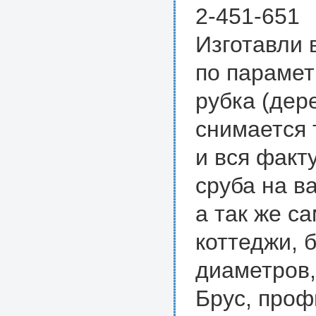
2-451-651
Изготавли 
по парамет
рубка (дер
снимается 
и вся факт
сруба на ва
а так же с
коттеджи, 
диаметров,
Брус, про