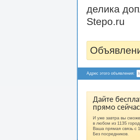
делика доп
Stepo.ru
Объявлени
Адрес этого объявления:
Дайте беспла
прямо сейчас
И уже завтра вы сможе
в любом из 1135 город
Ваша прямая связь с 
Без посредников.