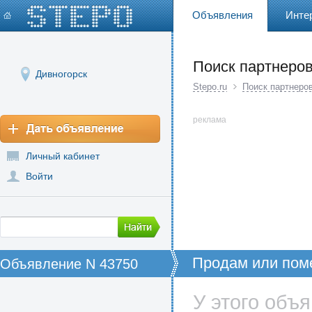
Объявления
Инте
Поиск партнеров
Дивногорск
Stepo.ru
Поиск партнеров
реклама
Личный кабинет
Войти
Продам или поме
Объявление N 43750
Красноярске , да
380, 15 соток
У этого объ